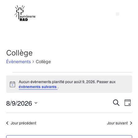
Collège
Évènements
Collège
Aucun évènements planifié pour août 9, 2026. Passer aux
Notice
évènements suivants
.
Rech
Na
8/9/2026
Recherche
Jour
Sélectionnez
de
et
une
date.
vu
Jour précédent
Jour suivant
navig
Év