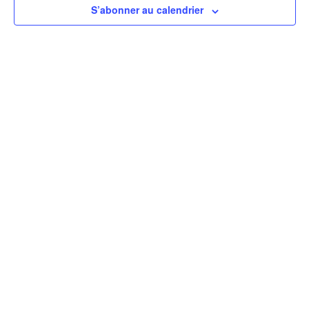
de
S’abonner au calendrier
vues
Évèn