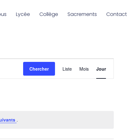
ous
Lycée
Collège
Sacrements
Contact
Navigation
Chercher
Liste
Mois
Jour
de
vues
Évènement
uivants
.