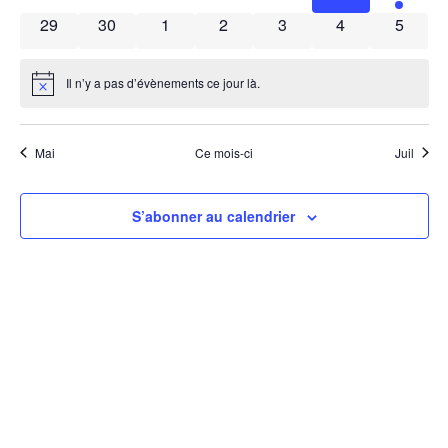
0 évènements
0 évènements
0 évènements
0 évènements
0 évènements
0 évènements
0 évèn
29
30
1
2
3
4
5
Il n’y a pas d’évènements ce jour là.
Notice
Mai
Ce mois-ci
Juil
S’abonner au calendrier