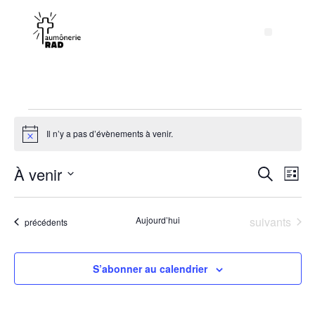
Il n’y a pas d’évènements à venir.
Notice
Rech
Na
À venir
Recherche
Liste
Sélectionnez
de
et
une
date.
vu
Évènements
Aujourd’hui
suivants
Évènements
précédents
navig
Év
de
S’abonner au calendrier
vues
Évèn